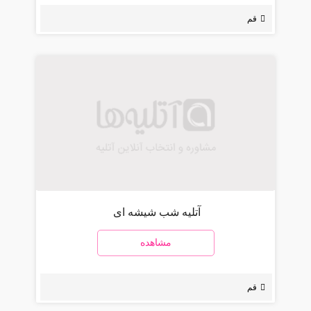
قم
آتلیه شب شیشه ای
مشاهده
قم